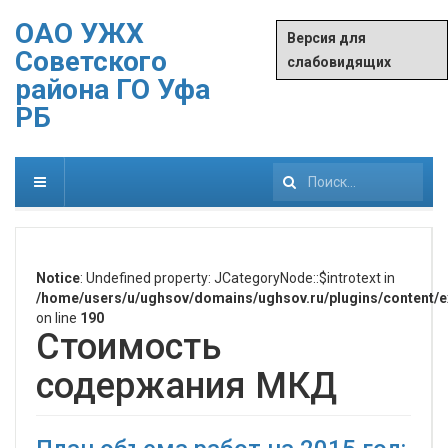
ОАО УЖХ
Версия для
Советского
слабовидящих
района ГО Уфа
РБ
Искать...
Notice
: Undefined property: JCategoryNode::$introtext in
/home/users/u/ughsov/domains/ughsov.ru/plugins/content/ex
on line
190
Стоимость
содержания МКД